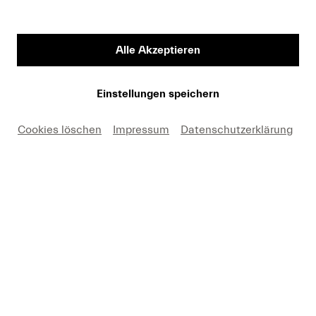
Tickets kaufen
Alle Akzeptieren
CHF 290 | 240 | 190 |
140
|
70
|
40
Einstellungen speichern
Cookies löschen
Impressum
Datenschutzerklärung