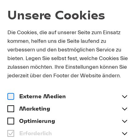
Unsere Cookies
Programm und Karten
Summer 2026
Die Cookies, die auf unserer Seite zum Einsatz
kommen, helfen uns die Seite laufend zu
MO 31.08.
verbessern und den bestmöglichen Service zu
bieten. Legen Sie selbst fest, welche Cookies Sie
Münchner Philharmoniker
zulassen möchten. Ihre Einstellungen können Sie
MÜNCHNER
jederzeit über den Footer der Website ändern.
PHILHARMONIKER |
LAHAV SHANI | MARTHA
ARGERICH
Externe Medien
Marketing
Datum und Ort
Mo 31.08. | 19.30 Uhr | KKL Luzern, Konzertsaal
Optimierung
Programm
Erforderlich
Adams | Beethoven | Brahms