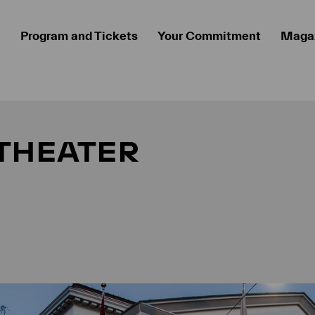
Program and Tickets
Your Commitment
Maga
THEATER