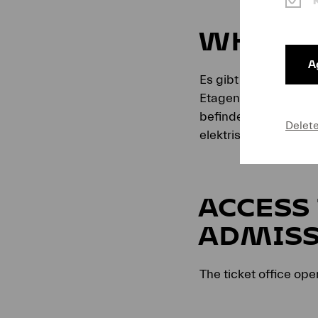
WHEELC
Ag
Es gibt einen rollstu
Etagen. Im Luzerner 
befindet sich im Par
Delet
elektrischen Rollstü
ACCESS 
ADMISS
The ticket office ope