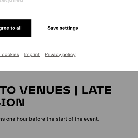
HAIR SEATING
ree to all
Save settings
hlgängigen Eingang zum Luzerner Theater. Mit dem Lift er
Theater gibt es zwei Rollstuhlplätze im Parkett. Das rol
terre. Bitte beachten Sie, dass im Zuschauerraum des Lu
e cookies
Imprint
Privacy policy
hle platziert werden können.
TO VENUES | LATE
ION
ns one hour before the start of the event.