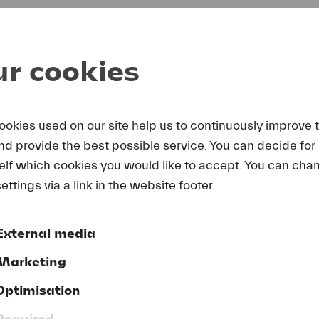
us
40% discount on public transport to Lucerne. You can fi
r
.
r cookies
 system to indicate parking availability that makes park
n find a list of all parking garages in the City of Lucerne
ookies used on our site help us to continuously improve 
and provide the best possible service. You can decide for
elf which cookies you would like to accept. You can cha
ROOM
ettings via a link in the website footer.
des Luzerner Theaters befindet sich ebenerdig die Gard
External media
äntel, Schirme, grosse Taschen und sperrige Gegenständ
Marketing
mitgenommen werden, sondern sind beim zuständigen 
Optimisation
Required