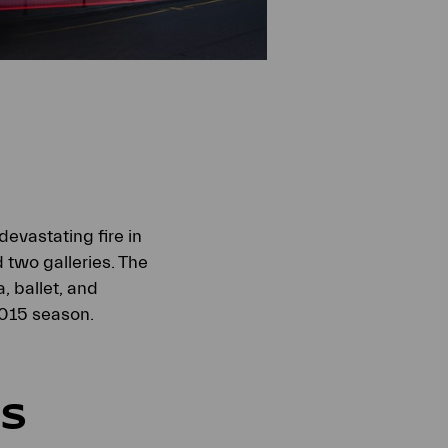
evastating fire in
d two galleries. The
, ballet, and
2015 season.
ES