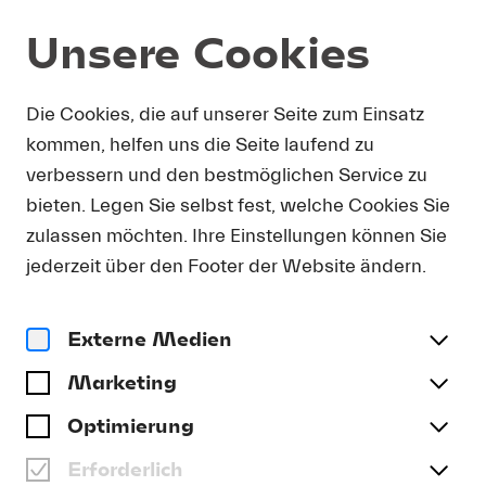
Unsere Cookies
Programm und Karten
Summer 2026
Die Cookies, die auf unserer Seite zum Einsatz
kommen, helfen uns die Seite laufend zu
MO 17.08.
Weitere Termine
verbessern und den bestmöglichen Service zu
bieten. Legen Sie selbst fest, welche Cookies Sie
Composer Seminar, Tag 1
zulassen möchten. Ihre Einstellungen können Sie
TEILNEHMER*INNEN DES
jederzeit über den Footer der Website ändern.
COMPOSER SEMINARS |
DIETER AMMANN | UNSUK
CHIN
Externe Medien
Marketing
Datum und Ort
Mo 17.08. | 10.00 Uhr | KKL Luzern, Clubräume
Optimierung
Erforderlich
Tickets kaufen