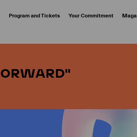
Program and Tickets
Your Commitment
Maga
FORWARD"