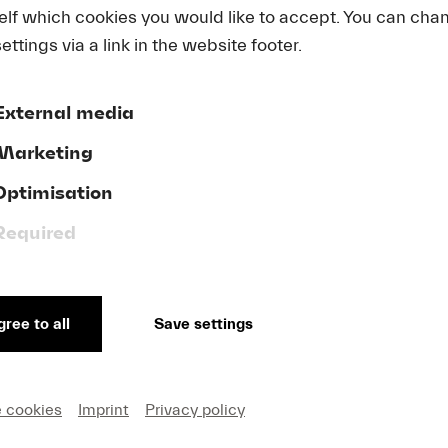
elf which cookies you would like to accept. You can cha
ettings via a link in the website footer.
External media
Marketing
Optimisation
m
Youtube
Inhalte zu laden, akzeptieren Sie bitte
Youtube
externe Quelle in den
Cookie-Einstellungen
Required
Accept
ree to all
Save settings
e cookies
Imprint
Privacy policy