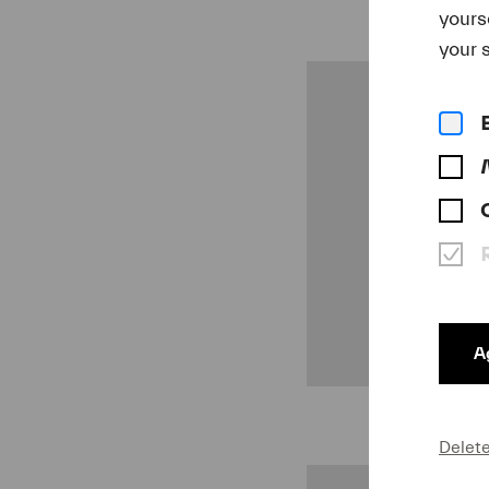
yours
your s
U
Ag
Delet