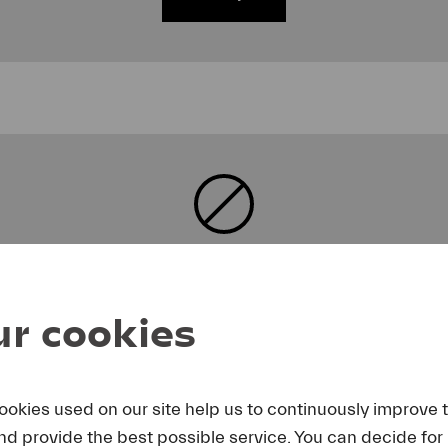
m
Youtube
Inhalte zu laden, akzeptieren Sie bitte
Youtube
externe Quelle in den
Cookie-Einstellungen
r cookies
Accept
ookies used on our site help us to continuously improve 
and provide the best possible service. You can decide for