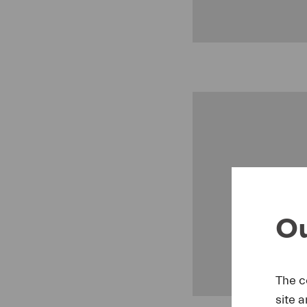
U
Ou
The c
site 