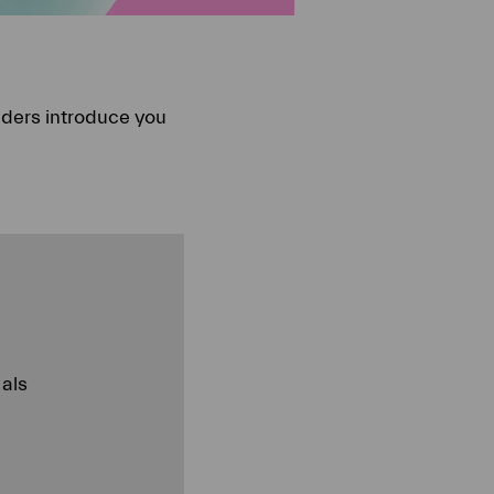
aders introduce you
als