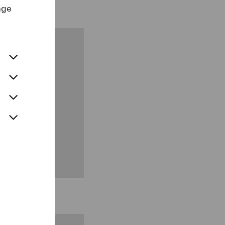
nge
als