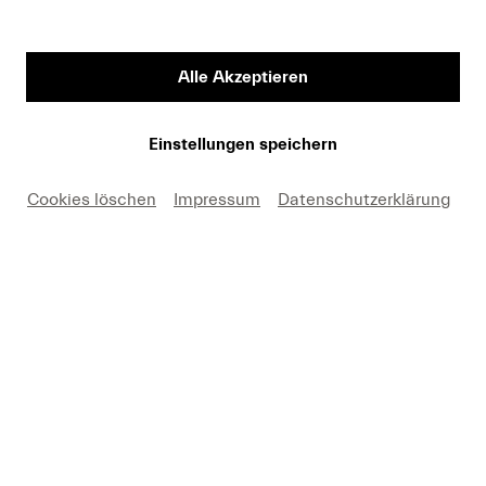
In den Warenkorb
Alle Akzeptieren
Einstellungen speichern
Eine reich illustrierte Geschichte der Luzerner
Cookies löschen
Impressum
Datenschutzerklärung
Festspiele von ihrer Gründung 1938 bis heute
Das Buch zum Festival: Erich Singer legt die erste
umfassende Geschichte des heute
bedeutendsten Konzertfestivals Europas vor – von
der Gründung im Sommer 1938 bis zur
Gegenwart. Auf der Basis fundierter
Quellenforschung wirft er Schlaglichter auf
Glanzpunkte, Krisen und zentrale
Weichenstellungen bis zur gegenwärtigen