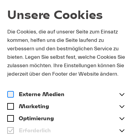
Unsere Cookies
Shop
Die Cookies, die auf unserer Seite zum Einsatz
kommen, helfen uns die Seite laufend zu
verbessern und den bestmöglichen Service zu
bieten. Legen Sie selbst fest, welche Cookies Sie
zulassen möchten. Ihre Einstellungen können Sie
jederzeit über den Footer der Website ändern.
Bücher
Externe Medien
ERICH SINGER: LUCERNE
FESTIVAL. VON TOSCANINI
Marketing
ZU ABBADO
Optimierung
Bücher | CHF 79.00
Erforderlich
inkl. MwSt., zzgl. Versand