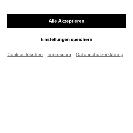
Alle Akzeptieren
Einstellungen speichern
Cookies löschen
Impressum
Datenschutzerklärung
Sponsoring
Ihr Engagement zählt: Unterstützen Sie Konzerte, einzelne
Festivals oder entwickeln Sie mit uns neue Projekte. Gerne
gehen wir auf Ihre individuellen Bedürfnisse ein.