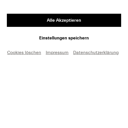
Alle Akzeptieren
Einstellungen speichern
Cookies löschen
Impressum
Datenschutzerklärung
Unterstützen Sie uns jetzt mit
Ihrer Spende!
Kontakt
Datenschutz
Presse
AGB
Publikationen
Impressum
Newsletter
Cookie-Einstellungen
Konzertarchiv