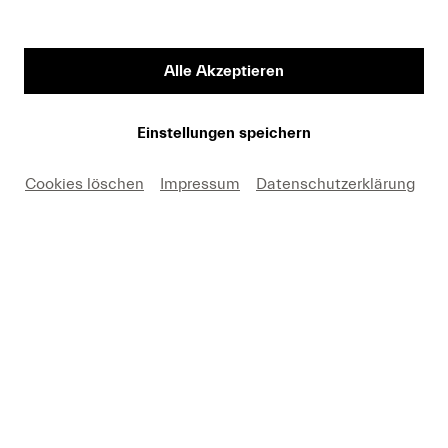
Alle Akzeptieren
Einstellungen speichern
Lukaskirche © Georg Anderhub/Lucerne Festival
Cookies löschen
Impressum
Datenschutzerklärung
ALLGEMEINE INFORMATION
Der Bau mit seiner imposanten Freitreppe und
dem wuchtigen Turm wurde zwischen 1933 und
1935 von den Luzerner Architekten Alfred Möri
und Karl-Friedrich Krebs geschaffen. Kurz zuvor
hatten sie in Hertenstein für den russischen
Komponisten Sergej Rachmaninow die «Villa
Senar» errichtet, ein weiteres Beispiel der frühen