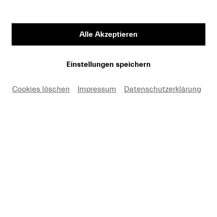
Alle Akzeptieren
Iris Bohnet © Kilian J. Kessler
Einstellungen speichern
Cookies löschen
Impressum
Datenschutzerklärung
Um
Youtube
Inhalte zu laden, akzeptieren Sie
bitte
Youtube
als externe Quelle in den
Cookie-Einstellungen
Akzeptieren