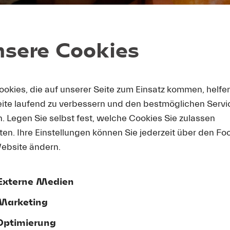
/ Deutsche Grammophon
sere Cookies
ookies, die auf unserer Seite zum Einsatz kommen, helfe
eite laufend zu verbessern und den bestmöglichen Servi
n. Legen Sie selbst fest, welche Cookies Sie zulassen
en. Ihre Einstellungen können Sie jederzeit über den Fo
ebsite ändern.
m
Youtube
Inhalte zu laden, akzeptieren Sie bitte
Youtube
externe Quelle in den
Cookie-Einstellungen
Externe Medien
Akzeptieren
Marketing
Optimierung