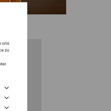
n uns
ce zu
oter
als