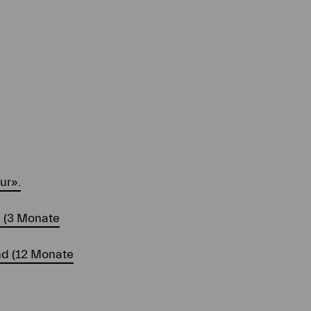
ur».
d (3 Monate
nd (12 Monate