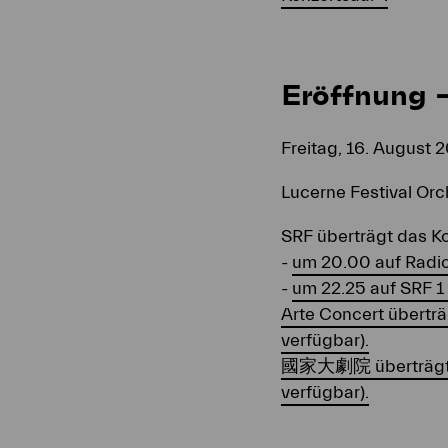
Eröffnung –
Freitag, 16. August 2
Lucerne Festival Orch
SRF überträgt das K
-
um 20.00 auf Radio
-
um 22.25 auf SRF 1
Arte Concert übertr
verfügbar).
國家大劇院 überträgt da
verfügbar).