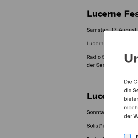
Lucerne Fes
Samstag, 17. August 
Lucerne Festival Orc
Un
Radio SRF 2 Kultur z
der Sendung «Weltkl
Die C
die S
Lucerne Fe
biete
möcht
Sonntag, 18, August 
der W
Solist*innen des Lu