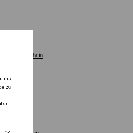
24 um 20.00 Uhr in
n uns
ce zu
oter