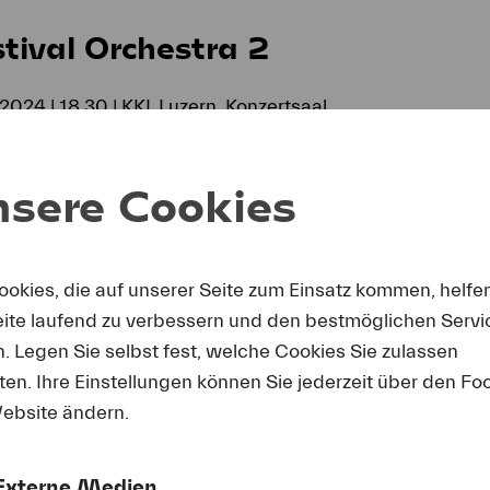
tival Orchestra 2
2024 | 18.30 | KKL Luzern, Konzertsaal
hestra | Klaus Mäkelä | Leif Ove Andsnes
sere Cookies
eichnet das Konzert auf und strahlt es am 25. August 20
asse auf SRF 2 Kultur» aus.
ookies, die auf unserer Seite zum Einsatz kommen, helfe
eite laufend zu verbessern und den bestmöglichen Servi
stival Academy 1
n. Legen Sie selbst fest, welche Cookies Sie zulassen
en. Ihre Einstellungen können Sie jederzeit über den Fo
2024 | 15.30 | KKL Luzern, Luzerner Saal
ebsite ändern.
cerne Festival Contemporary Orchestra (LFCO)
Externe Medien