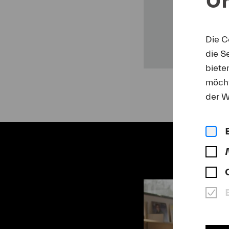
Die C
die S
biete
möcht
der W