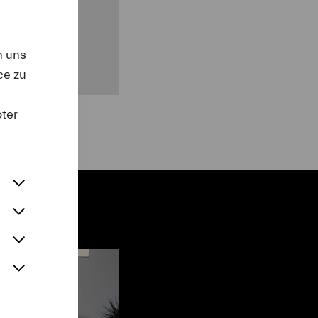
n uns
ce zu
oter