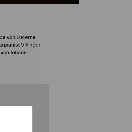
gabe von Lucerne
rpianist Víkingur
 von Johann
als