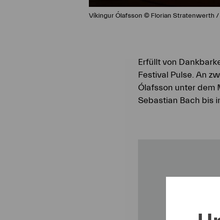
Víkingur Ólafsson © Florian Stratenwerth
Erfüllt von Dankbark
Festival Pulse. An z
Ólafsson unter dem
Sebastian Bach bis i
U
Un