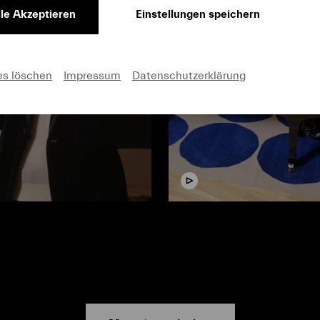
lle Akzeptieren
Einstellungen speichern
es löschen
Impressum
Datenschutzerklärung
Video
hlt
Durch Zeit und R
#Pulse