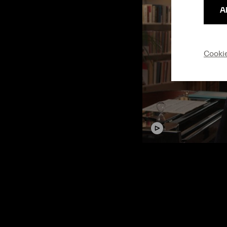
A
Cooki
Video
Den Puls gefü
#Pulse