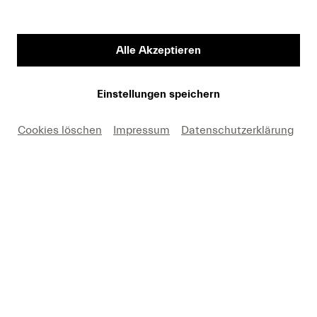
Alle Akzeptieren
Einstellungen speichern
Cookies löschen
Impressum
Datenschutzerklärung
BESCHREIBUNG
Geiger Augustin Hadelich unterhält sich mit
Musikwissenschaftlerin Mariel Kreis über Antonín
Dvořáks Violinkonzert.
Aufgezeichnet bei Lucerne Festival 2022