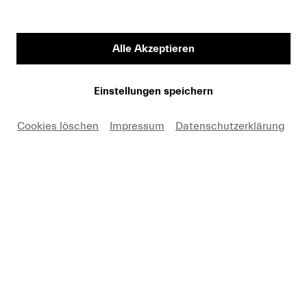
Welche Rückmeldung bettreffend der Barrierefreiheit
Alle Akzeptieren
möchten Sie uns mitteilen?
Einstellungen speichern
Cookies löschen
Impressum
Datenschutzerklärung
Absenden