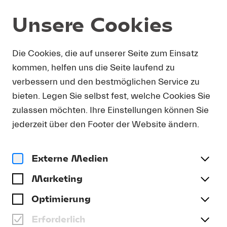
Unsere Cookies
Die Cookies, die auf unserer Seite zum Einsatz
FEEDBACKFORMULAR
kommen, helfen uns die Seite laufend zu
BARRIEREFREIHEIT
verbessern und den bestmöglichen Service zu
bieten. Legen Sie selbst fest, welche Cookies Sie
Haben Sie Anregungen oder Wünsche zum
zulassen möchten. Ihre Einstellungen können Sie
Thema Barrierefreiheit? Gerne können Sie uns
jederzeit über den Footer der Website ändern.
diese über das Formular mitteilen.
Vorname | Name
Externe Medien
Marketing
Optimierung
E-Mail
Erforderlich