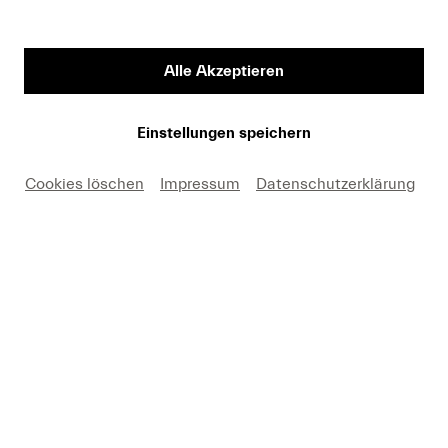
In den Warenkorb
Alle Akzeptieren
Einstellungen speichern
Schweizerisches Festspielorchester
|
Paul
Cookies löschen
Impressum
Datenschutzerklärung
Hindemith
(Mozart) |
Ferdinand Leitner
(Henze) |
Bernard Haitink
(Martin) |
Wolfgang
Schneiderhan
Violine |
Irmgard Seefried
Sopran
(Martin)
Wolfgang Amadé Mozart
Violinkonzert A-Dur KV 219
Hans Werner Henze
Violinkonzert Nr. 1
Frank Martin