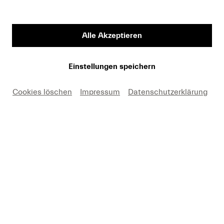
In den Warenkorb
Alle Akzeptieren
Einstellungen speichern
Claudio Abbado
Cookies löschen
Impressum
Datenschutzerklärung
Wiener Philharmoniker
|
Chamber Orchestra of
Europe
Franz Schubert
Sinfonie Nr. 7 h-Moll D. 759
Die Unvollendete
Ludwig van Beethoven
Sinfonie Nr. 2 D-Dur op. 36
Richard Wagner
Siegfried-Idyll