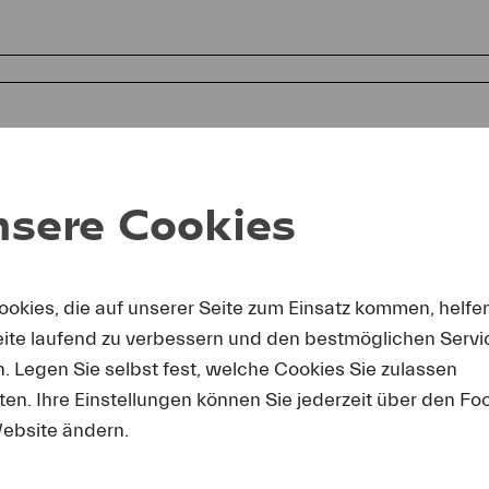
sere Cookies
ookies, die auf unserer Seite zum Einsatz kommen, helfe
eite laufend zu verbessern und den bestmöglichen Servi
mit erkäre ich mich einverstanden, dass ich die Fotos nur in 
chterstattung über Lucerne Festival und unter Nennung des a
n. Legen Sie selbst fest, welche Cookies Sie zulassen
enden darf. Ich nehme zur Kenntnis, dass Forderungen, die d
en. Ihre Einstellungen können Sie jederzeit über den Fo
erseits entstehen, an mich weitergeleitet werden.
ebsite ändern.
rdern