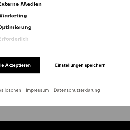
Externe Medien
Marketing
terstützen Sie uns jetzt mit Ihrer Spen
Optimierung
Erforderlich
lle Akzeptieren
Einstellungen speichern
AGB
Impressum
Cookie-Einstellungen
es löschen
Impressum
Datenschutzerklärung