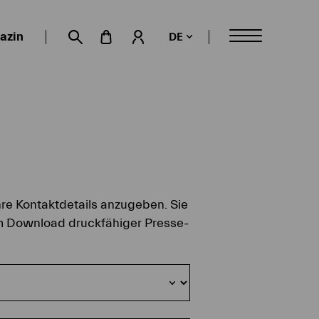
azin
DE
Mein Konto
Suche öffnen
hre Kontaktdetails anzugeben. Sie
um Download druckfähiger Presse-