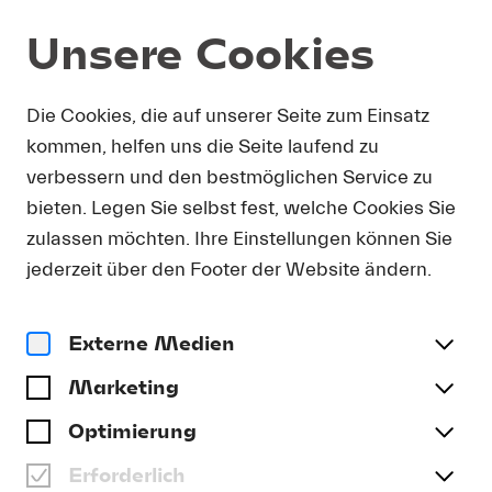
Unsere Cookies
DOWNLOAD
Die Cookies, die auf unserer Seite zum Einsatz
kommen, helfen uns die Seite laufend zu
Um Presse-Fotos in Druckauflösung zu erhalten,
verbessern und den bestmöglichen Service zu
bitten wir Sie, Ihre Kontaktdetails anzugeben. Sie
bieten. Legen Sie selbst fest, welche Cookies Sie
erhalten umgehend eine E-Mail mit einem Link,
der Sie direkt zum Download druckfähiger
zulassen möchten. Ihre Einstellungen können Sie
Presse-Fotos führt.
jederzeit über den Footer der Website ändern.
Anrede
(optional)
Externe Medien
Marketing
Name
Optimierung
Erforderlich