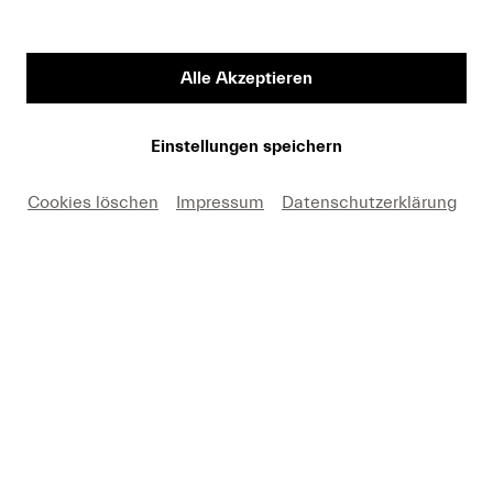
Vorname
Alle Akzeptieren
Medium
Einstellungen speichern
Cookies löschen
Impressum
Datenschutzerklärung
E-Mail
Hiermit erkäre ich mich einverstanden, dass ich die
Fotos nur in Zusammenhang mit einer aktuellen
Berichterstattung über Lucerne Festival und unter
Nennung des angegebenen Copyrights kostenfrei
verwenden darf. Ich nehme zur Kenntnis, dass
Forderungen, die durch eine anderweitige Nutzung
meinerseits entstehen, an mich weitergeleitet werden.