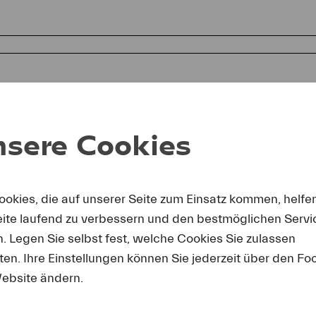
sere Cookies
ookies, die auf unserer Seite zum Einsatz kommen, helfe
eite laufend zu verbessern und den bestmöglichen Servi
mit erkäre ich mich einverstanden, dass ich die Fotos nur in 
chterstattung über Lucerne Festival und unter Nennung des a
n. Legen Sie selbst fest, welche Cookies Sie zulassen
enden darf. Ich nehme zur Kenntnis, dass Forderungen, die d
en. Ihre Einstellungen können Sie jederzeit über den Fo
erseits entstehen, an mich weitergeleitet werden.
ebsite ändern.
rdern