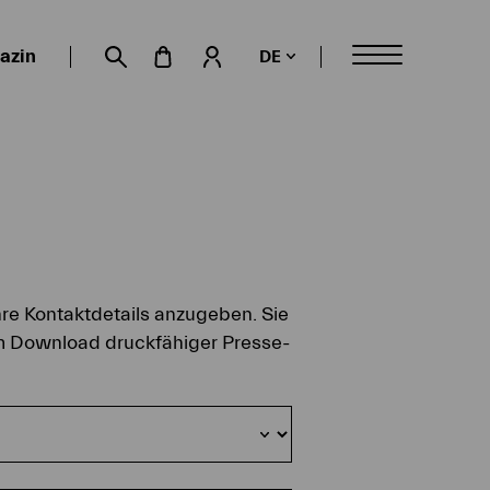
azin
DE
Mein Konto
Suche öffnen
hre Kontaktdetails anzugeben. Sie
um Download druckfähiger Presse-