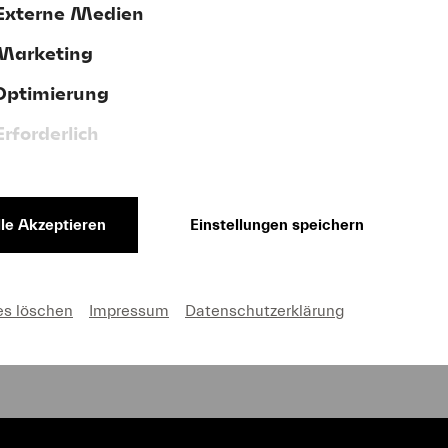
Externe Medien
Marketing
terstützen Sie uns jetzt mit Ihrer Spen
Optimierung
Erforderlich
lle Akzeptieren
Einstellungen speichern
AGB
Impressum
Cookie-Einstellungen
es löschen
Impressum
Datenschutzerklärung