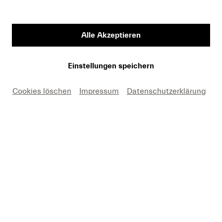
Vorname
Alle Akzeptieren
Medium
Einstellungen speichern
Cookies löschen
Impressum
Datenschutzerklärung
E-Mail
Hiermit erkäre ich mich einverstanden, dass ich die
Fotos nur in Zusammenhang mit einer aktuellen
Berichterstattung über Lucerne Festival und unter
Nennung des angegebenen Copyrights kostenfrei
verwenden darf. Ich nehme zur Kenntnis, dass
Forderungen, die durch eine anderweitige Nutzung
meinerseits entstehen, an mich weitergeleitet werden.