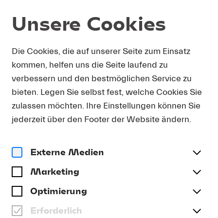
Unsere Cookies
DOWNLOAD
Die Cookies, die auf unserer Seite zum Einsatz
kommen, helfen uns die Seite laufend zu
Um Presse-Fotos in Druckauflösung zu erhalten,
verbessern und den bestmöglichen Service zu
bitten wir Sie, Ihre Kontaktdetails anzugeben. Sie
bieten. Legen Sie selbst fest, welche Cookies Sie
erhalten umgehend eine E-Mail mit einem Link,
der Sie direkt zum Download druckfähiger
zulassen möchten. Ihre Einstellungen können Sie
Presse-Fotos führt.
jederzeit über den Footer der Website ändern.
Anrede
(optional)
Externe Medien
Marketing
Name
Optimierung
Erforderlich