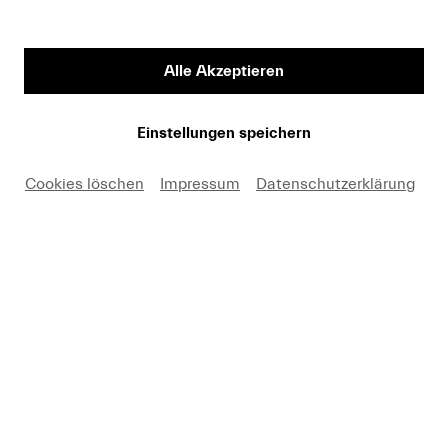
Vorname
Alle Akzeptieren
Medium
Einstellungen speichern
Cookies löschen
Impressum
Datenschutzerklärung
E-Mail
Hiermit erkäre ich mich einverstanden, dass ich die
Fotos nur in Zusammenhang mit einer aktuellen
Berichterstattung über Lucerne Festival und unter
Nennung des angegebenen Copyrights kostenfrei
verwenden darf. Ich nehme zur Kenntnis, dass
Forderungen, die durch eine anderweitige Nutzung
meinerseits entstehen, an mich weitergeleitet werden.