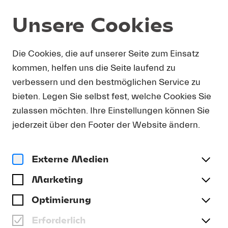
Unsere Cookies
DOWNLOAD
Die Cookies, die auf unserer Seite zum Einsatz
kommen, helfen uns die Seite laufend zu
Um Presse-Fotos in Druckauflösung zu erhalten,
verbessern und den bestmöglichen Service zu
bitten wir Sie, Ihre Kontaktdetails anzugeben. Sie
bieten. Legen Sie selbst fest, welche Cookies Sie
erhalten umgehend eine E-Mail mit einem Link,
der Sie direkt zum Download druckfähiger
zulassen möchten. Ihre Einstellungen können Sie
Presse-Fotos führt.
jederzeit über den Footer der Website ändern.
Anrede
(optional)
Externe Medien
Marketing
Name
Optimierung
Erforderlich