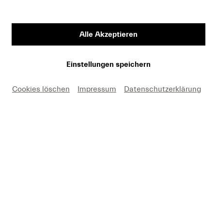
Vorname
Alle Akzeptieren
Medium
Einstellungen speichern
Cookies löschen
Impressum
Datenschutzerklärung
E-Mail
Hiermit erkäre ich mich einverstanden, dass ich die
Fotos nur in Zusammenhang mit einer aktuellen
Berichterstattung über Lucerne Festival und unter
Nennung des angegebenen Copyrights kostenfrei
verwenden darf. Ich nehme zur Kenntnis, dass
Forderungen, die durch eine anderweitige Nutzung
meinerseits entstehen, an mich weitergeleitet werden.