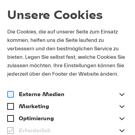
Unsere Cookies
DOWNLOAD
Die Cookies, die auf unserer Seite zum Einsatz
kommen, helfen uns die Seite laufend zu
Um Presse-Fotos in Druckauflösung zu erhalten,
verbessern und den bestmöglichen Service zu
bitten wir Sie, Ihre Kontaktdetails anzugeben. Sie
bieten. Legen Sie selbst fest, welche Cookies Sie
erhalten umgehend eine E-Mail mit einem Link,
der Sie direkt zum Download druckfähiger
zulassen möchten. Ihre Einstellungen können Sie
Presse-Fotos führt.
jederzeit über den Footer der Website ändern.
Anrede
(optional)
Externe Medien
Marketing
Name
Optimierung
Erforderlich