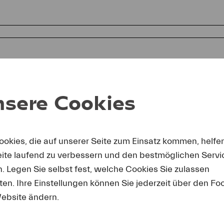
sere Cookies
ookies, die auf unserer Seite zum Einsatz kommen, helfe
eite laufend zu verbessern und den bestmöglichen Servi
mit erkäre ich mich einverstanden, dass ich die Fotos nur in 
chterstattung über Lucerne Festival und unter Nennung des a
n. Legen Sie selbst fest, welche Cookies Sie zulassen
enden darf. Ich nehme zur Kenntnis, dass Forderungen, die d
en. Ihre Einstellungen können Sie jederzeit über den Fo
erseits entstehen, an mich weitergeleitet werden.
ebsite ändern.
rdern