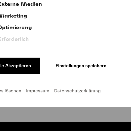
Externe Medien
Marketing
terstützen Sie uns jetzt mit Ihrer Spen
Optimierung
Erforderlich
lle Akzeptieren
Einstellungen speichern
AGB
Impressum
Cookie-Einstellungen
es löschen
Impressum
Datenschutzerklärung