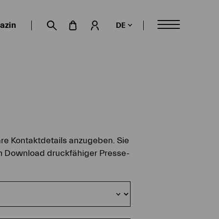
azin
DE
Mein Konto
Suche öffnen
hre Kontaktdetails anzugeben. Sie
um Download druckfähiger Presse-