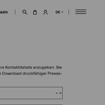
azin
DE
Mein Konto
Suche öffnen
hre Kontaktdetails anzugeben. Sie
um Download druckfähiger Presse-