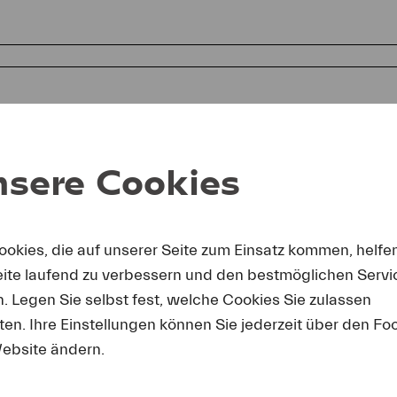
sere Cookies
ookies, die auf unserer Seite zum Einsatz kommen, helfe
eite laufend zu verbessern und den bestmöglichen Servi
mit erkäre ich mich einverstanden, dass ich die Fotos nur in 
chterstattung über Lucerne Festival und unter Nennung des a
n. Legen Sie selbst fest, welche Cookies Sie zulassen
enden darf. Ich nehme zur Kenntnis, dass Forderungen, die d
en. Ihre Einstellungen können Sie jederzeit über den Fo
erseits entstehen, an mich weitergeleitet werden.
ebsite ändern.
rdern