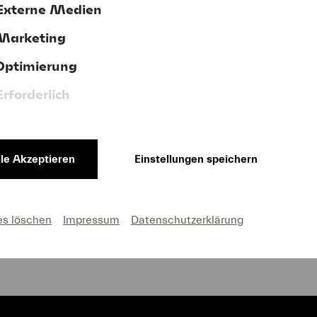
Externe Medien
Marketing
terstützen Sie uns jetzt mit Ihrer Spen
Optimierung
Erforderlich
lle Akzeptieren
Einstellungen speichern
AGB
Impressum
Cookie-Einstellungen
es löschen
Impressum
Datenschutzerklärung