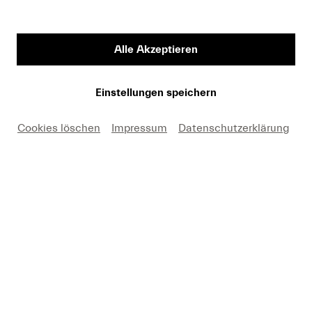
Vorname
Alle Akzeptieren
Medium
Einstellungen speichern
Cookies löschen
Impressum
Datenschutzerklärung
E-Mail
Hiermit erkäre ich mich einverstanden, dass ich die
Fotos nur in Zusammenhang mit einer aktuellen
Berichterstattung über Lucerne Festival und unter
Nennung des angegebenen Copyrights kostenfrei
verwenden darf. Ich nehme zur Kenntnis, dass
Forderungen, die durch eine anderweitige Nutzung
meinerseits entstehen, an mich weitergeleitet werden.