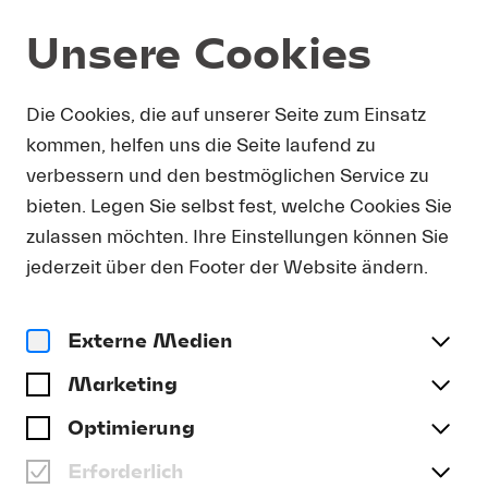
Unsere Cookies
DOWNLOAD
Die Cookies, die auf unserer Seite zum Einsatz
kommen, helfen uns die Seite laufend zu
Um Presse-Fotos in Druckauflösung zu erhalten,
verbessern und den bestmöglichen Service zu
bitten wir Sie, Ihre Kontaktdetails anzugeben. Sie
bieten. Legen Sie selbst fest, welche Cookies Sie
erhalten umgehend eine E-Mail mit einem Link,
der Sie direkt zum Download druckfähiger
zulassen möchten. Ihre Einstellungen können Sie
Presse-Fotos führt.
jederzeit über den Footer der Website ändern.
Anrede
(optional)
Externe Medien
Marketing
Name
Optimierung
Erforderlich