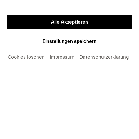
Vorname
Alle Akzeptieren
Medium
Einstellungen speichern
Cookies löschen
Impressum
Datenschutzerklärung
E-Mail
Hiermit erkäre ich mich einverstanden, dass ich die
Fotos nur in Zusammenhang mit einer aktuellen
Berichterstattung über Lucerne Festival und unter
Nennung des angegebenen Copyrights kostenfrei
verwenden darf. Ich nehme zur Kenntnis, dass
Forderungen, die durch eine anderweitige Nutzung
meinerseits entstehen, an mich weitergeleitet werden.