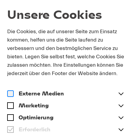
Unsere Cookies
DOWNLOAD
Die Cookies, die auf unserer Seite zum Einsatz
kommen, helfen uns die Seite laufend zu
Um Presse-Fotos in Druckauflösung zu erhalten,
verbessern und den bestmöglichen Service zu
bitten wir Sie, Ihre Kontaktdetails anzugeben. Sie
bieten. Legen Sie selbst fest, welche Cookies Sie
erhalten umgehend eine E-Mail mit einem Link,
der Sie direkt zum Download druckfähiger
zulassen möchten. Ihre Einstellungen können Sie
Presse-Fotos führt.
jederzeit über den Footer der Website ändern.
Anrede
(optional)
Externe Medien
Marketing
Name
Optimierung
Erforderlich