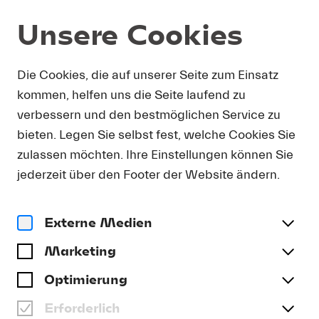
Unsere Cookies
DOWNLOAD
Die Cookies, die auf unserer Seite zum Einsatz
kommen, helfen uns die Seite laufend zu
Um Presse-Fotos in Druckauflösung zu erhalten,
verbessern und den bestmöglichen Service zu
bitten wir Sie, Ihre Kontaktdetails anzugeben. Sie
bieten. Legen Sie selbst fest, welche Cookies Sie
erhalten umgehend eine E-Mail mit einem Link,
der Sie direkt zum Download druckfähiger
zulassen möchten. Ihre Einstellungen können Sie
Presse-Fotos führt.
jederzeit über den Footer der Website ändern.
Anrede
(optional)
Externe Medien
Marketing
Name
Optimierung
Erforderlich