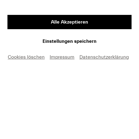
Vorname
Alle Akzeptieren
Medium
Einstellungen speichern
Cookies löschen
Impressum
Datenschutzerklärung
E-Mail
Hiermit erkäre ich mich einverstanden, dass ich die
Fotos nur in Zusammenhang mit einer aktuellen
Berichterstattung über Lucerne Festival und unter
Nennung des angegebenen Copyrights kostenfrei
verwenden darf. Ich nehme zur Kenntnis, dass
Forderungen, die durch eine anderweitige Nutzung
meinerseits entstehen, an mich weitergeleitet werden.