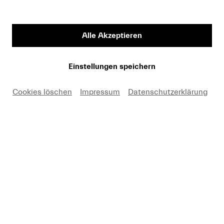
Vorname
Alle Akzeptieren
Medium
Einstellungen speichern
Cookies löschen
Impressum
Datenschutzerklärung
E-Mail
Hiermit erkäre ich mich einverstanden, dass ich die
Fotos nur in Zusammenhang mit einer aktuellen
Berichterstattung über Lucerne Festival und unter
Nennung des angegebenen Copyrights kostenfrei
verwenden darf. Ich nehme zur Kenntnis, dass
Forderungen, die durch eine anderweitige Nutzung
meinerseits entstehen, an mich weitergeleitet werden.