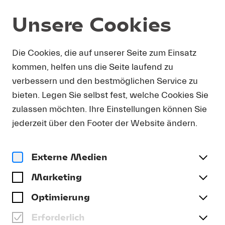
Unsere Cookies
DOWNLOAD
Die Cookies, die auf unserer Seite zum Einsatz
kommen, helfen uns die Seite laufend zu
Um Presse-Fotos in Druckauflösung zu erhalten,
verbessern und den bestmöglichen Service zu
bitten wir Sie, Ihre Kontaktdetails anzugeben. Sie
bieten. Legen Sie selbst fest, welche Cookies Sie
erhalten umgehend eine E-Mail mit einem Link,
der Sie direkt zum Download druckfähiger
zulassen möchten. Ihre Einstellungen können Sie
Presse-Fotos führt.
jederzeit über den Footer der Website ändern.
Anrede
(optional)
Externe Medien
Marketing
Name
Optimierung
Erforderlich