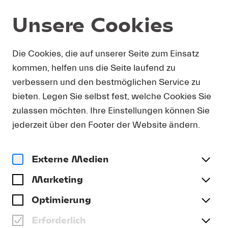
Unsere Cookies
DOWNLOAD
Die Cookies, die auf unserer Seite zum Einsatz
kommen, helfen uns die Seite laufend zu
Um Presse-Fotos in Druckauflösung zu erhalten,
verbessern und den bestmöglichen Service zu
bitten wir Sie, Ihre Kontaktdetails anzugeben. Sie
bieten. Legen Sie selbst fest, welche Cookies Sie
erhalten umgehend eine E-Mail mit einem Link,
der Sie direkt zum Download druckfähiger
zulassen möchten. Ihre Einstellungen können Sie
Presse-Fotos führt.
jederzeit über den Footer der Website ändern.
Anrede
(optional)
Externe Medien
Marketing
Name
Optimierung
Erforderlich