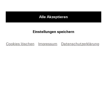
Vorname
Alle Akzeptieren
Medium
Einstellungen speichern
Cookies löschen
Impressum
Datenschutzerklärung
E-Mail
Hiermit erkäre ich mich einverstanden, dass ich die
Fotos nur in Zusammenhang mit einer aktuellen
Berichterstattung über Lucerne Festival und unter
Nennung des angegebenen Copyrights kostenfrei
verwenden darf. Ich nehme zur Kenntnis, dass
Forderungen, die durch eine anderweitige Nutzung
meinerseits entstehen, an mich weitergeleitet werden.